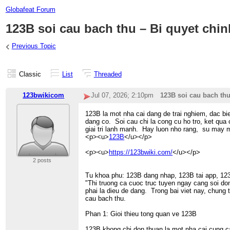
Globafeat Forum
123B soi cau bach thu – Bi quyet chi
‹
Previous Topic
Classic
List
Threaded
123bwikicom
Jul 07, 2026; 2:10pm
123B soi cau bach thu
123B la mot nha cai dang de trai nghiem, dac bie
dang co. Soi cau chi la cong cu ho tro, ket qu
giai tri lanh manh. Hay luon nho rang, su may 
<p><u>
123B
</u></p>
<p><u>
https://123bwiki.com/
</u></p>
2 posts
Tu khoa phu: 123B dang nhap, 123B tai app, 123
"Thi truong ca cuoc truc tuyen ngay cang soi don
phai la dieu de dang. Trong bai viet nay, chung
cau bach thu.
Phan 1: Gioi thieu tong quan ve 123B
123B khong chi don thuan la mot nha cai cung ca