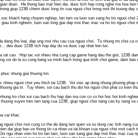
gian doan. He thong bao mat hien dai, duoc tich hop cong nghe ma hoa tien t
trong giup 123B chiem duoc long tin cua nguoi choi trong mot thi truong day 
soc khach hang chuyen nghiep, tan tam va luon san sang ho tro nguoi choi 24
, giau kinh nghiem, luon san long giai dap moi thac mac va ho tro nguoi choi
 dang the loai, dap ung moi nhu cau cua nguoi choi. Tu nhung tro choi ca c
ai… deu duoc 123B tich hop day du va duoc cap nhat lien tuc.
ia rat cao. Hop tac voi nhieu nha cung cap game hang dau the gioi, 123B d
ng voi do la su cong bang va minh bach trong qua trinh choi game, dam bao qu
 phuc nhung giai thuong lon
oc nhieu nguoi choi yeu thich tai 123B. Voi viec ap dung nhung phuong phap s
ong gia tri. Tuy nhien, soi cau bach thu doi hoi nguoi choi phai co kien thuc
 nhung tro choi soi cau bach thu hap dan ma con co co hoi hoc hoi kinh nghie
 thuong xuyen tren nen tang cua 123B, giup nguoi choi nang cao ky nang va 
ha cai khac
g nguoi choi moi cung co the de dang lam quen va su dung cac tinh nang cu
n dai giup bao ve thong tin ca nhan va tai khoan cua nguoi choi mot cach tu
 ngu nhan vien ho tro tan tam, luon san sang giai dap moi thac mac cua ng