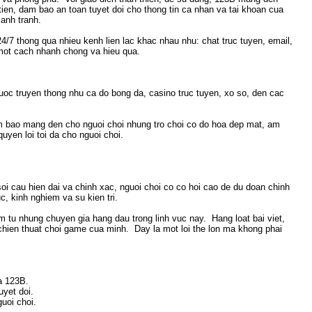
ien, dam bao an toan tuyet doi cho thong tin ca nhan va tai khoan cua
canh tranh.
/7 thong qua nhieu kenh lien lac khac nhau nhu: chat truc tuyen, email,
 mot cach nhanh chong va hieu qua.
uoc truyen thong nhu ca do bong da, casino truc tuyen, xo so, den cac
am bao mang den cho nguoi choi nhung tro choi co do hoa dep mat, am
yen loi toi da cho nguoi choi.
oi cau hien dai va chinh xac, nguoi choi co co hoi cao de du doan chinh
, kinh nghiem va su kien tri.
m tu nhung chuyen gia hang dau trong linh vuc nay. Hang loat bai viet,
chien thuat choi game cua minh. Day la mot loi the lon ma khong phai
a 123B.
yet doi.
uoi choi.