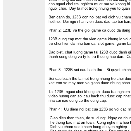
cho nguoi choi trai nghiem muot ma va khong bi 
nguoi choi. Day la mot trong nhung yeu to quan 
Ben canh do, 123B con noi bat voi dich vu cham 
hotline. Doi ngu nhan vien duoc dao tao bai ban
Phan 2: 123B va the gioi game ca cuoc da dang
123B cung cap mot thu vien game khong lo voi da
tro choi hien dai nhu ban ca, slot game, game b
Dac biet, chat luong game tai 123B duoc danh g
thanh song dong va ty le tra thuong hap dan. Cu
Phan 3: 123B soi cau bach thu – Bi quyet chinh
Soi cau bach thu la mot trong nhung tro choi du
xac con so may man va gianh duoc nhung phan thu
Tai 123B, nguoi choi khong chi duoc trai nghiem
video huong dan soi cau bach thu duoc cap nhat
nha cai nao cung co the cung cap.
Phan 4: Uu diem noi bat cua 123B so voi cac n
Giao dien than thien, de su dung: Ngay ca nhun
He thong bao mat an toan: Cong nghe ma hoa hie
Dich vu cham soc khach hang chuyen nghiep: Doi