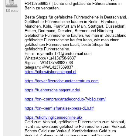
+14137589837 | Echte und gefälschte Führerscheine in
Berlin zu verkaufen.
122 posts
Beste Shops für gefälschte Führerscheine in Deutschland.
Gefälschte Führerscheine kaufen in Berlin, Hamburg,
München, Köln, Frankfurt am Main, Stuttgart, Düsseldorf,
Essen, Dortmund, Dresden, Bremen und Nürnberg.
Gefälschte Führerscheine kaufen, wo man in Deutschland
gefälschte Führerscheine kaufen kann, wie man einen
gefälschten Führerschein kauft, beste Shops für
gefälschte Führerscheine.
Email: roysmithn121@protonmail.com
WhatsApp://+1(413)758-9837
Signal : W14137589837.38
telegram: @W14137589837
https://rijbewijskopenlegaal.nl
https://geverifieerddocunotescentrum.com
https://fuehrerscheinagentur.de/
https://xn--comprarcartadeconduo-7yb1g.com/
https://xn--permisfranaisexpress-d1b.fr/
https://ukdrivinglicenseonline.uk/
Geld zum Verkauf, gefälschte Führerschein zum Verkauf,
nicht nachweisbare gefälschte Führerschein zum Verkauf.
Echtes Geld zum Verkauf. Konföderiertes Geld zum
Verkauf. Aalener nicht nachweisbarer gefälschter