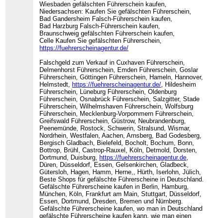
Wiesbaden gefälschten Führerschein kaufen,
Niedersachsen: Kaufen Sie gefälschten Führerschein,
Bad Gandersheim Falsch-Führerschein kaufen,
Bad Harzburg Falsch-Führerschein kaufen,
Braunschweig gefälschten Führerschein kaufen,
Celle Kaufen Sie gefälschten Führerschein,
https://fuehrerscheinagentur.de/
Falschgeld zum Verkauf in Cuxhaven Führerschein,
Delmenhorst Führerschein, Emden Führerschein, Goslar
Führerschein, Göttingen Führerschein, Hameln, Hannover,
Helmstedt,
https://fuehrerscheinagentur.de/
, Hildesheim
Führerschein, Lüneburg Führerschein, Oldenburg
Führerschein, Osnabrück Führerschein, Salzgitter, Stade
Führerschein, Wilhelmshaven Führerschein, Wolfsburg
Führerschein, Mecklenburg-Vorpommern Führerschein,
Greifswald Führerschein, Güstrow, Neubrandenburg,
Peenemünde, Rostock, Schwerin, Stralsund, Wismar,
Nordrhein, Westfalen, Aachen, Arnsberg, Bad Godesberg,
Bergisch Gladbach, Bielefeld, Bocholt, Bochum, Bonn,
Bottrop, Brühl, Castrop-Rauxel, Köln, Detmold, Dorsten,
Dortmund, Duisburg,
https://fuehrerscheinagentur.de
,
Düren, Düsseldorf, Essen, Gelsenkirchen, Gladbeck,
Gütersloh, Hagen, Hamm, Herne,, Hürth, Iserlohn, Jülich,
Beste Shops für gefälschte Führerscheine in Deutschland.
Gefälschte Führerscheine kaufen in Berlin, Hamburg,
München, Köln, Frankfurt am Main, Stuttgart, Düsseldorf,
Essen, Dortmund, Dresden, Bremen und Nürnberg.
Gefälschte Führerscheine kaufen, wo man in Deutschland
gefälschte Führerscheine kaufen kann, wie man einen