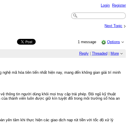
Login
Register
›
Next Topic
1 message
Options
Reply
|
Threaded
|
More
 nghệ mã hóa tiên tiến nhất hiện nay, mang đến không gian giải trí minh
 thông tin người dùng khỏi mọi truy cập trái phép. Đội ngũ kỹ thuật
 của thành viên luôn được giữ kín tuyệt đối trong môi trường số hóa an
àn yên tâm khi thực hiện các giao dịch nạp rút tiền với tốc độ xử lý