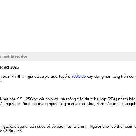
 mat tuyet doi
ệt đối 2026
an toàn khi tham gia cá cược trực tuyến.
789Club
xây dựng nền tảng trên công
t.
mã hóa SSL 256-bit kết hợp với hệ thống xác thực hai lớp (2FA) nhằm bảo vệ
 các nguy cơ tấn công mạng ngay từ giai đoạn sơ khai, đảm bảo mọi giao dịch
 ngặt các tiêu chuẩn quốc tế về bảo mật tài chính. Người chơi có thể hoàn to
 và ổn định.