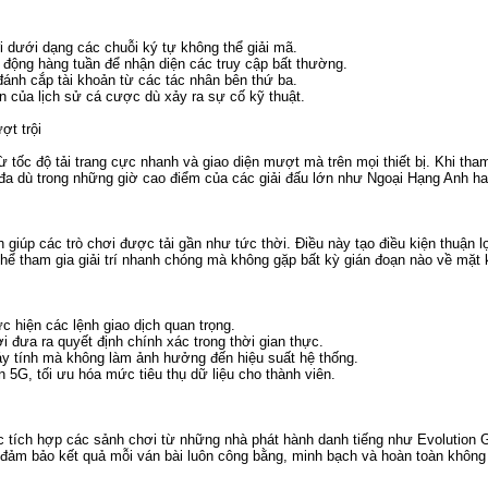
i dưới dạng các chuỗi ký tự không thể giải mã.
ự động hàng tuần để nhận diện các truy cập bất thường.
đánh cắp tài khoản từ các tác nhân bên thứ ba.
n của lịch sử cá cược dù xảy ra sự cố kỹ thuật.
ợt trội
ừ tốc độ tải trang cực nhanh và giao diện mượt mà trên mọi thiết bị. Khi th
tối đa dù trong những giờ cao điểm của các giải đấu lớn như Ngoại Hạng Anh
 giúp các trò chơi được tải gần như tức thời. Điều này tạo điều kiện thuận
hể tham gia giải trí nhanh chóng mà không gặp bất kỳ gián đoạn nào về mặt 
hực hiện các lệnh giao dịch quan trọng.
ơi đưa ra quyết định chính xác trong thời gian thực.
máy tính mà không làm ảnh hưởng đến hiệu suất hệ thống.
 5G, tối ưu hóa mức tiêu thụ dữ liệu cho thành viên.
 tích hợp các sảnh chơi từ những nhà phát hành danh tiếng như Evolution G
đảm bảo kết quả mỗi ván bài luôn công bằng, minh bạch và hoàn toàn không 