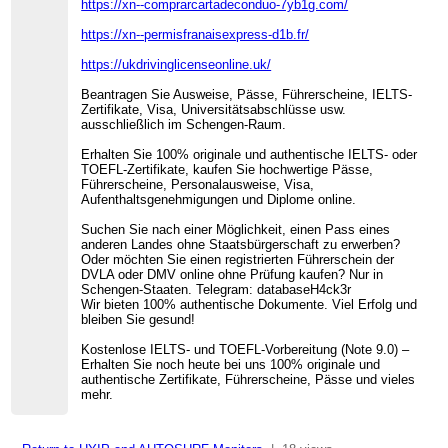
https://xn--comprarcartadeconduo-7yb1g.com/
https://xn--permisfranaisexpress-d1b.fr/
https://ukdrivinglicenseonline.uk/
Beantragen Sie Ausweise, Pässe, Führerscheine, IELTS-
Zertifikate, Visa, Universitätsabschlüsse usw.
ausschließlich im Schengen-Raum.
Erhalten Sie 100% originale und authentische IELTS- oder
TOEFL-Zertifikate, kaufen Sie hochwertige Pässe,
Führerscheine, Personalausweise, Visa,
Aufenthaltsgenehmigungen und Diplome online.
Suchen Sie nach einer Möglichkeit, einen Pass eines
anderen Landes ohne Staatsbürgerschaft zu erwerben?
Oder möchten Sie einen registrierten Führerschein der
DVLA oder DMV online ohne Prüfung kaufen? Nur in
Schengen-Staaten. Telegram: databaseH4ck3r
Wir bieten 100% authentische Dokumente. Viel Erfolg und
bleiben Sie gesund!
Kostenlose IELTS- und TOEFL-Vorbereitung (Note 9.0) –
Erhalten Sie noch heute bei uns 100% originale und
authentische Zertifikate, Führerscheine, Pässe und vieles
mehr.