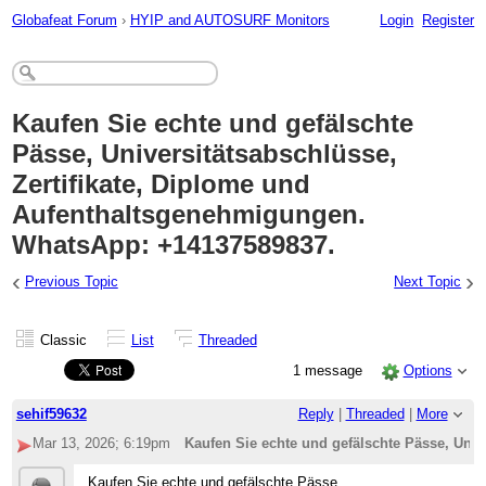
Globafeat Forum
›
HYIP and AUTOSURF Monitors
Login
Register
Kaufen Sie echte und gefälschte
Pässe, Universitätsabschlüsse,
Zertifikate, Diplome und
Aufenthaltsgenehmigungen.
WhatsApp: +14137589837.
‹
›
Previous Topic
Next Topic
Classic
List
Threaded
1 message
Options
sehif59632
Reply
|
Threaded
|
More
Mar 13, 2026; 6:19pm
Kaufen Sie echte und gefälschte Pässe, Uni
Kaufen Sie echte und gefälschte Pässe,