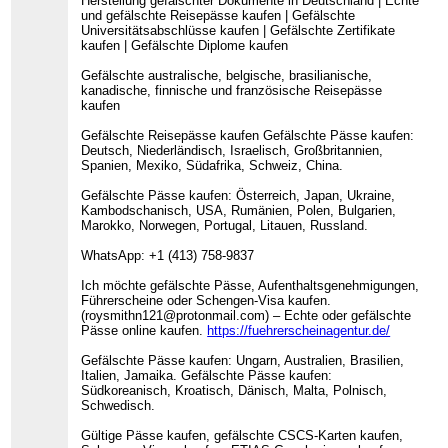
Herstellung gefälschter Dokumente in Deutschland | Echte
und gefälschte Reisepässe kaufen | Gefälschte
Universitätsabschlüsse kaufen | Gefälschte Zertifikate
kaufen | Gefälschte Diplome kaufen
Gefälschte australische, belgische, brasilianische,
kanadische, finnische und französische Reisepässe
kaufen
Gefälschte Reisepässe kaufen Gefälschte Pässe kaufen:
Deutsch, Niederländisch, Israelisch, Großbritannien,
Spanien, Mexiko, Südafrika, Schweiz, China.
Gefälschte Pässe kaufen: Österreich, Japan, Ukraine,
Kambodschanisch, USA, Rumänien, Polen, Bulgarien,
Marokko, Norwegen, Portugal, Litauen, Russland.
WhatsApp: +1 (413) 758-9837
Ich möchte gefälschte Pässe, Aufenthaltsgenehmigungen,
Führerscheine oder Schengen-Visa kaufen.
(roysmithn121@protonmail.com) – Echte oder gefälschte
Pässe online kaufen.
https://fuehrerscheinagentur.de/
Gefälschte Pässe kaufen: Ungarn, Australien, Brasilien,
Italien, Jamaika. Gefälschte Pässe kaufen:
Südkoreanisch, Kroatisch, Dänisch, Malta, Polnisch,
Schwedisch.
Gültige Pässe kaufen, gefälschte CSCS-Karten kaufen,