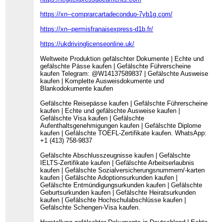
https://xn--comprarcartadeconduo-7yb1g.com/
https://xn--permisfranaisexpress-d1b.fr/
https://ukdrivinglicenseonline.uk/
Weltweite Produktion gefälschter Dokumente | Echte und
gefälschte Pässe kaufen | Gefälschte Führerscheine
kaufen Telegram: @W14137589837 | Gefälschte Ausweise
kaufen | Komplette Ausweisdokumente und
Blankodokumente kaufen
Gefälschte Reisepässe kaufen | Gefälschte Führerscheine
kaufen | Echte und gefälschte Ausweise kaufen |
Gefälschte Visa kaufen | Gefälschte
Aufenthaltsgenehmigungen kaufen | Gefälschte Diplome
kaufen | Gefälschte TOEFL-Zertifikate kaufen. WhatsApp:
+1 (413) 758-9837
Gefälschte Abschlusszeugnisse kaufen | Gefälschte
IELTS-Zertifikate kaufen | Gefälschte Arbeitserlaubnis
kaufen | Gefälschte Sozialversicherungsnummern/-karten
kaufen | Gefälschte Adoptionsurkunden kaufen |
Gefälschte Entmündigungsurkunden kaufen | Gefälschte
Geburtsurkunden kaufen | Gefälschte Heiratsurkunden
kaufen | Gefälschte Hochschulabschlüsse kaufen |
Gefälschte Schengen-Visa kaufen.