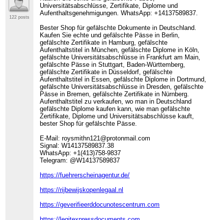
Universitätsabschlüsse, Zertifikate, Diplome und
Aufenthaltsgenehmigungen. WhatsApp: +14137589837.
122 posts
Bester Shop für gefälschte Dokumente in Deutschland.
Kaufen Sie echte und gefälschte Pässe in Berlin,
gefälschte Zertifikate in Hamburg, gefälschte
Aufenthaltstitel in München, gefälschte Diplome in Köln,
gefälschte Universitätsabschlüsse in Frankfurt am Main,
gefälschte Pässe in Stuttgart, Baden-Württemberg,
gefälschte Zertifikate in Düsseldorf, gefälschte
Aufenthaltstitel in Essen, gefälschte Diplome in Dortmund,
gefälschte Universitätsabschlüsse in Dresden, gefälschte
Pässe in Bremen, gefälschte Zertifikate in Nürnberg.
Aufenthaltstitel zu verkaufen, wo man in Deutschland
gefälschte Diplome kaufen kann, wie man gefälschte
Zertifikate, Diplome und Universitätsabschlüsse kauft,
bester Shop für gefälschte Pässe.
E-Mail: roysmithn121@protonmail.com
Signal: W14137589837.38
WhatsApp: +1(413)758-9837
Telegram: @W14137589837
https://fuehrerscheinagentur.de/
https://rijbewijskopenlegaal.nl
https://geverifieerddocunotescentrum.com
https://legitexpressdocuments.com