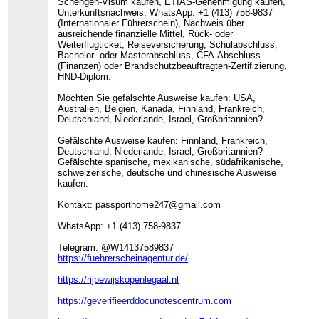
Schengen-Visum kaufen, ETIAS-Genehmigung kaufen,
Unterkunftsnachweis, WhatsApp: +1 (413) 758-9837
(Internationaler Führerschein), Nachweis über
ausreichende finanzielle Mittel, Rück- oder
Weiterflugticket, Reiseversicherung, Schulabschluss,
Bachelor- oder Masterabschluss, CFA-Abschluss
(Finanzen) oder Brandschutzbeauftragten-Zertifizierung,
HND-Diplom.
Möchten Sie gefälschte Ausweise kaufen: USA,
Australien, Belgien, Kanada, Finnland, Frankreich,
Deutschland, Niederlande, Israel, Großbritannien?
Gefälschte Ausweise kaufen: Finnland, Frankreich,
Deutschland, Niederlande, Israel, Großbritannien?
Gefälschte spanische, mexikanische, südafrikanische,
schweizerische, deutsche und chinesische Ausweise
kaufen.
Kontakt: passporthome247@gmail.com
WhatsApp: +1 (413) 758-9837
Telegram: @W14137589837
https://fuehrerscheinagentur.de/
https://rijbewijskopenlegaal.nl
https://geverifieerddocunotescentrum.com