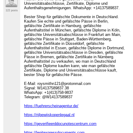
Universitätsabschlüsse, Zertifikate, Diplome und
Aufenthaltsgenehmigungen. WhatsApp: +14137589837.
122 posts
Bester Shop für gefälschte Dokumente in Deutschland.
Kaufen Sie echte und gefälschte Pässe in Berlin,
gefälschte Zertifikate in Hamburg, gefälschte
Aufenthaltstitel in München, gefälschte Diplome in Köln,
gefälschte Universitätsabschlüsse in Frankfurt am Main,
gefälschte Pässe in Stuttgart, Baden-Württemberg,
gefälschte Zertifikate in Düsseldorf, gefälschte
Aufenthaltstitel in Essen, gefälschte Diplome in Dortmund,
gefälschte Universitätsabschlüsse in Dresden, gefälschte
Pässe in Bremen, gefälschte Zertifikate in Nürnberg.
Aufenthaltstitel zu verkaufen, wo man in Deutschland
gefälschte Diplome kaufen kann, wie man gefälschte
Zertifikate, Diplome und Universitätsabschlüsse kauft,
bester Shop für gefälschte Pässe.
E-Mail: roysmithn121@protonmail.com
Signal: W14137589837.38
WhatsApp: +1(413)758-9837
Telegram: @W14137589837
https://fuehrerscheinagentur.de/
https://rijbewijskopenlegaal.nl
https://geverifieerddocunotescentrum.com
https://legitexpressdocuments.com