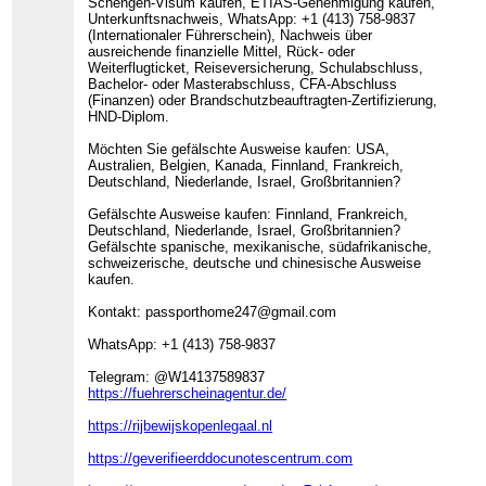
Schengen-Visum kaufen, ETIAS-Genehmigung kaufen,
Unterkunftsnachweis, WhatsApp: +1 (413) 758-9837
(Internationaler Führerschein), Nachweis über
ausreichende finanzielle Mittel, Rück- oder
Weiterflugticket, Reiseversicherung, Schulabschluss,
Bachelor- oder Masterabschluss, CFA-Abschluss
(Finanzen) oder Brandschutzbeauftragten-Zertifizierung,
HND-Diplom.
Möchten Sie gefälschte Ausweise kaufen: USA,
Australien, Belgien, Kanada, Finnland, Frankreich,
Deutschland, Niederlande, Israel, Großbritannien?
Gefälschte Ausweise kaufen: Finnland, Frankreich,
Deutschland, Niederlande, Israel, Großbritannien?
Gefälschte spanische, mexikanische, südafrikanische,
schweizerische, deutsche und chinesische Ausweise
kaufen.
Kontakt: passporthome247@gmail.com
WhatsApp: +1 (413) 758-9837
Telegram: @W14137589837
https://fuehrerscheinagentur.de/
https://rijbewijskopenlegaal.nl
https://geverifieerddocunotescentrum.com