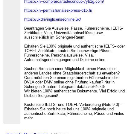
https://xn--comprarcartadeconduo-7yb1g.com/
https://xn--permisfranaisexpress-d1b.fr/
https://ukdrivinglicenseonline.uk/
Beantragen Sie Ausweise, Pässe, Führerscheine, IELTS-
Zertifikate, Visa, Universitätsabschlüsse usw.
ausschließlich im Schengen-Raum.
Erhalten Sie 100% originale und authentische IELTS- oder
TOEFL-Zertifikate, kaufen Sie hochwertige Pässe,
Führerscheine, Personalausweise, Visa,
Aufenthaltsgenehmigungen und Diplome online.
Suchen Sie nach einer Möglichkeit, einen Pass eines
anderen Landes ohne Staatsbürgerschaft zu erwerben?
Oder möchten Sie einen registrierten Führerschein der
DVLA oder DMV online ohne Prüfung kaufen? Nur in
Schengen-Staaten. Telegram: databaseH4ck3r
Wir bieten 100% authentische Dokumente. Viel Erfolg und
bleiben Sie gesund!
Kostenlose IELTS- und TOEFL-Vorbereitung (Note 9.0) –
Erhalten Sie noch heute bei uns 100% originale und
authentische Zertifikate, Führerscheine, Pässe und vieles
mehr.