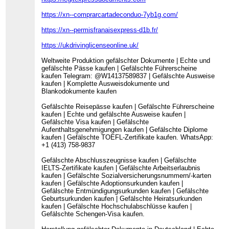
https://xn--comprarcartadeconduo-7yb1g.com/
https://xn--permisfranaisexpress-d1b.fr/
https://ukdrivinglicenseonline.uk/
Weltweite Produktion gefälschter Dokumente | Echte und
gefälschte Pässe kaufen | Gefälschte Führerscheine
kaufen Telegram: @W14137589837 | Gefälschte Ausweise
kaufen | Komplette Ausweisdokumente und
Blankodokumente kaufen
Gefälschte Reisepässe kaufen | Gefälschte Führerscheine
kaufen | Echte und gefälschte Ausweise kaufen |
Gefälschte Visa kaufen | Gefälschte
Aufenthaltsgenehmigungen kaufen | Gefälschte Diplome
kaufen | Gefälschte TOEFL-Zertifikate kaufen. WhatsApp:
+1 (413) 758-9837
Gefälschte Abschlusszeugnisse kaufen | Gefälschte
IELTS-Zertifikate kaufen | Gefälschte Arbeitserlaubnis
kaufen | Gefälschte Sozialversicherungsnummern/-karten
kaufen | Gefälschte Adoptionsurkunden kaufen |
Gefälschte Entmündigungsurkunden kaufen | Gefälschte
Geburtsurkunden kaufen | Gefälschte Heiratsurkunden
kaufen | Gefälschte Hochschulabschlüsse kaufen |
Gefälschte Schengen-Visa kaufen.