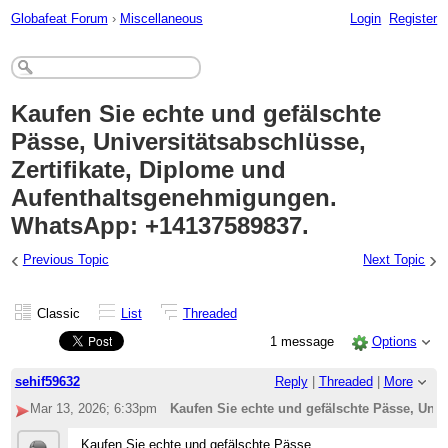
Globafeat Forum
›
Miscellaneous
Login
Register
Kaufen Sie echte und gefälschte
Pässe, Universitätsabschlüsse,
Zertifikate, Diplome und
Aufenthaltsgenehmigungen.
WhatsApp: +14137589837.
‹
›
Previous Topic
Next Topic
Classic
List
Threaded
1 message
Options
sehif59632
Reply
|
Threaded
|
More
Mar 13, 2026; 6:33pm
Kaufen Sie echte und gefälschte Pässe, Uni
Kaufen Sie echte und gefälschte Pässe,