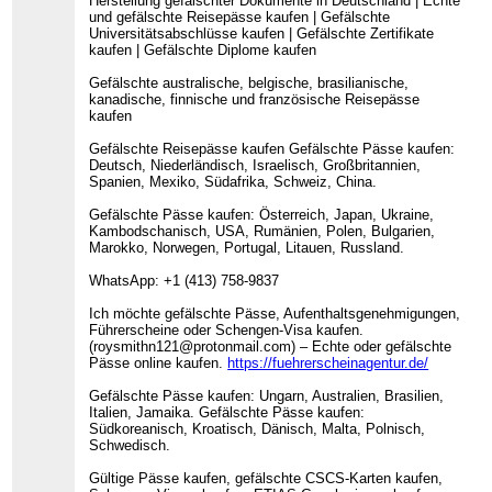
Herstellung gefälschter Dokumente in Deutschland | Echte
und gefälschte Reisepässe kaufen | Gefälschte
Universitätsabschlüsse kaufen | Gefälschte Zertifikate
kaufen | Gefälschte Diplome kaufen
Gefälschte australische, belgische, brasilianische,
kanadische, finnische und französische Reisepässe
kaufen
Gefälschte Reisepässe kaufen Gefälschte Pässe kaufen:
Deutsch, Niederländisch, Israelisch, Großbritannien,
Spanien, Mexiko, Südafrika, Schweiz, China.
Gefälschte Pässe kaufen: Österreich, Japan, Ukraine,
Kambodschanisch, USA, Rumänien, Polen, Bulgarien,
Marokko, Norwegen, Portugal, Litauen, Russland.
WhatsApp: +1 (413) 758-9837
Ich möchte gefälschte Pässe, Aufenthaltsgenehmigungen,
Führerscheine oder Schengen-Visa kaufen.
(roysmithn121@protonmail.com) – Echte oder gefälschte
Pässe online kaufen.
https://fuehrerscheinagentur.de/
Gefälschte Pässe kaufen: Ungarn, Australien, Brasilien,
Italien, Jamaika. Gefälschte Pässe kaufen:
Südkoreanisch, Kroatisch, Dänisch, Malta, Polnisch,
Schwedisch.
Gültige Pässe kaufen, gefälschte CSCS-Karten kaufen,