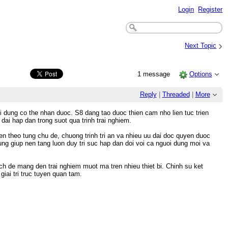
Login
Register
›
Next Topic
1 message
Options
Reply
|
Threaded
|
More
i dung co the nhan duoc. S8 dang tao duoc thien cam nho lien tuc trien
ai hap dan trong suot qua trinh trai nghiem.
n theo tung chu de, chuong trinh tri an va nhieu uu dai doc quyen duoc
ung giup nen tang luon duy tri suc hap dan doi voi ca nguoi dung moi va
ch de mang den trai nghiem muot ma tren nhieu thiet bi. Chinh su ket
giai tri truc tuyen quan tam.