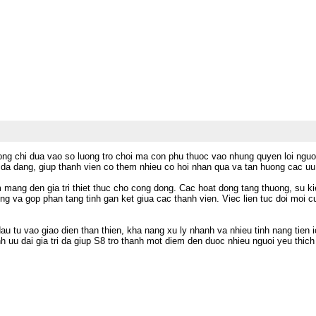
khong chi dua vao so luong tro choi ma con phu thuoc vao nhung quyen loi nguo
 da dang, giup thanh vien co them nhieu co hoi nhan qua va tan huong cac uu d
ang den gia tri thiet thuc cho cong dong. Cac hoat dong tang thuong, su kie
g va gop phan tang tinh gan ket giua cac thanh vien. Viec lien tuc doi moi c
u tu vao giao dien than thien, kha nang xu ly nhanh va nhieu tinh nang tien i
 uu dai gia tri da giup S8 tro thanh mot diem den duoc nhieu nguoi yeu thich 