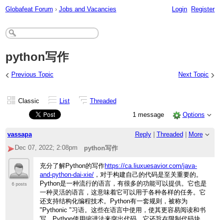
Globafeat Forum
›
Jobs and Vacancies
Login
Register
python写作
‹
›
Previous Topic
Next Topic
Classic
List
Threaded
1 message
Options
vassapa
Reply
|
Threaded
|
More
Dec 07, 2022; 2:08pm
python写作
充分了解Python的写作
https://ca.liuxuesavior.com/java-
and-python-dai-xie/
，对于构建自己的代码是至关重要的。
Python是一种流行的语言，有很多的功能可以提供。它也是
6 posts
一种灵活的语言，这意味着它可以用于各种各样的任务。它
还支持结构化编程技术。Python有一套规则，被称为
"Pythonic "习语。这些在语言中使用，使其更容易阅读和书
写。Python使用缩进法来突出代码。它还旨在限制代码块。