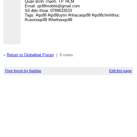
Quận Bình Thạnh, TP. HCM
Email: qs88mobile@gmail.com
Số điện thoại: 0789633533
Tags: #qs88 #qs88uytin #nhacaiqs88 #qs88chinhthuc
#casinoqs88 #thethaoqs88
«
Return to Globafeat Forum
|
9 views
Free forum by Nabble
Edit this page