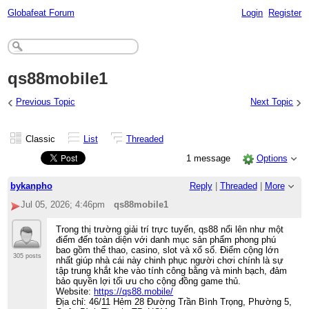
Globafeat Forum
Login
Register
qs88mobile1
‹
›
Previous Topic
Next Topic
Classic
List
Threaded
1 message
Options
bykanpho
Reply
|
Threaded
|
More
Jul 05, 2026; 4:46pm
qs88mobile1
Trong thị trường giải trí trực tuyến, qs88 nổi lên như một
điểm đến toàn diện với danh mục sản phẩm phong phú
bao gồm thể thao, casino, slot và xổ số. Điểm cộng lớn
305 posts
nhất giúp nhà cái này chinh phục người chơi chính là sự
tập trung khắt khe vào tính công bằng và minh bạch, đảm
bảo quyền lợi tối ưu cho cộng đồng game thủ.
Website:
https://qs88.mobile/
Địa chỉ: 46/11 Hẻm 28 Đường Trần Bình Trọng, Phường 5,