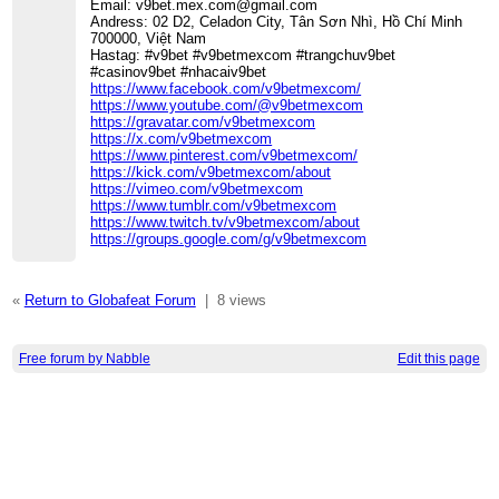
Email: v9bet.mex.com@gmail.com
Andress: 02 D2, Celadon City, Tân Sơn Nhì, Hồ Chí Minh
700000, Việt Nam
Hastag: #v9bet #v9betmexcom #trangchuv9bet
#casinov9bet #nhacaiv9bet
https://www.facebook.com/v9betmexcom/
https://www.youtube.com/@v9betmexcom
https://gravatar.com/v9betmexcom
https://x.com/v9betmexcom
https://www.pinterest.com/v9betmexcom/
https://kick.com/v9betmexcom/about
https://vimeo.com/v9betmexcom
https://www.tumblr.com/v9betmexcom
https://www.twitch.tv/v9betmexcom/about
https://groups.google.com/g/v9betmexcom
«
Return to Globafeat Forum
|
8 views
Free forum by Nabble
Edit this page