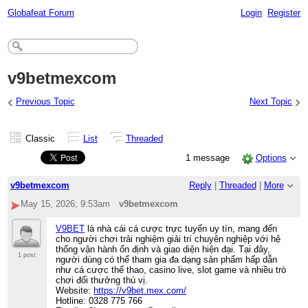
Globafeat Forum
Login
Register
v9betmexcom
‹
›
Previous Topic
Next Topic
Classic
List
Threaded
1 message
Options
v9betmexcom
Reply
|
Threaded
|
More
May 15, 2026; 9:53am
v9betmexcom
V9BET
là nhà cái cá cược trực tuyến uy tín, mang đến
cho người chơi trải nghiệm giải trí chuyên nghiệp với hệ
thống vận hành ổn định và giao diện hiện đại. Tại đây,
1 post
người dùng có thể tham gia đa dạng sản phẩm hấp dẫn
như cá cược thể thao, casino live, slot game và nhiều trò
chơi đổi thưởng thú vị.
Website:
https://v9bet.mex.com/
Hotline: 0328 775 766